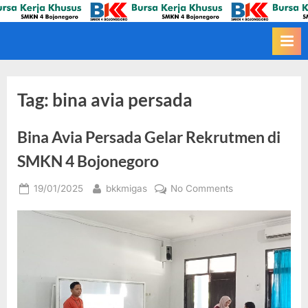
Skip
BKK MIGAS
BKK SMKN4 Bojonegoro
to
content
Tag:
bina avia persada
Bina Avia Persada Gelar Rekrutmen di
SMKN 4 Bojonegoro
Posted
By
on
19/01/2025
bkkmigas
No Comments
on
Bina
Avia
Persada
Gelar
Rekrutmen
di
SMKN