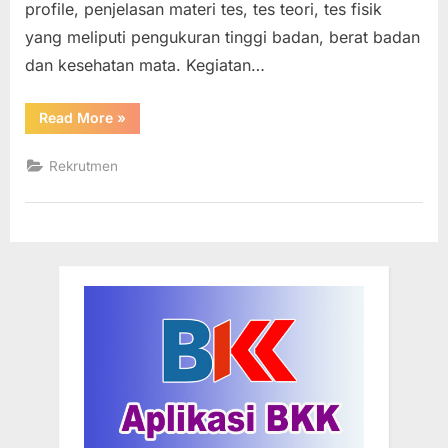
profile, penjelasan materi tes, tes teori, tes fisik
yang meliputi pengukuran tinggi badan, berat badan
dan kesehatan mata. Kegiatan…
“Bina
Read More
»
Avia
Persada
Gelar
Rekrutmen
Rekrutmen
di
SMKN
4
Bojonegoro”