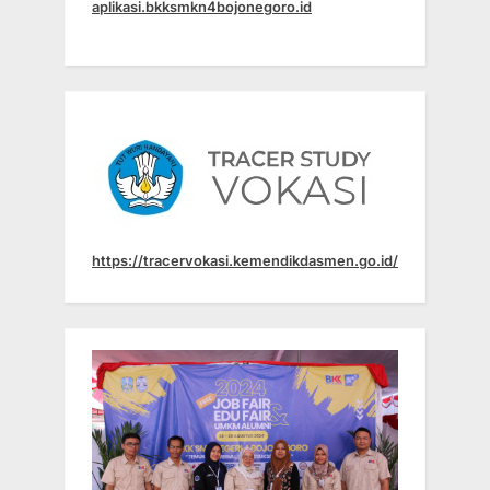
aplikasi.bkksmkn4bojonegoro.id
https://tracervokasi.kemendikdasmen.go.id/