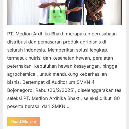
Siap
Kerja
PT. Medion Ardhika Bhakti merupakan perusahaan
distribusi dan pemasaran produk agribisnis di
seluruh Indonesia. Memberikan solusi lengkap,
termasuk nutrisi dan kesehatan hewan, peralatan
peternakan, kebutuhan hewan kesayangan, hingga
agrochemical, untuk mendukung keberhasilan
bisnis. Bertempat di Auditorium SMKN 4
Bojonegoro, Rabu (26/2/2025), diselenggarakan tes
seleksi PT. Medion Ardhika Bhakti, seleksi diikuti 80
peserta berasal dari SMKN…
“Rekrutmen
Read More
»
PT.