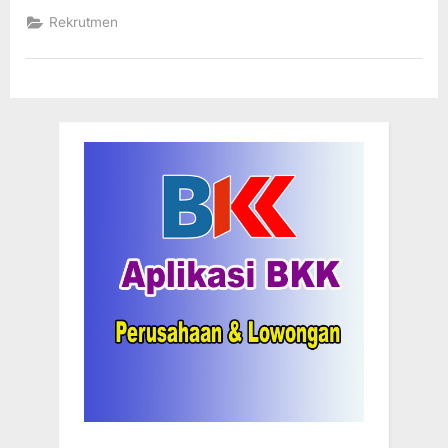
Medion
Ardhika
Rekrutmen
Bhakti,
Mencari
Talenta
Siap
Kerja”