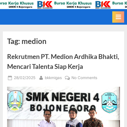
Skip
BKK MIGAS
BKK SMKN4 Bojonegoro
to
content
Tag:
medion
Rekrutmen PT. Medion Ardhika Bhakti,
Mencari Talenta Siap Kerja
Posted
By
on
28/02/2025
bkkmigas
No Comments
on
Rekrutmen
PT.
Medion
Ardhika
Bhakti,
Mencari
Talenta